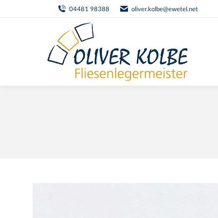
04481 98388
oliver.kolbe@ewetel.net