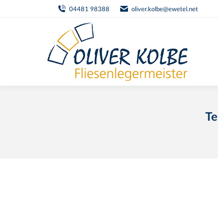
04481 98388
oliver.kolbe@ewetel.net
Te