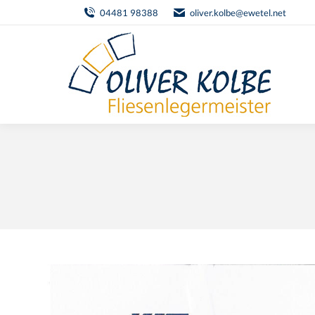
04481 98388
oliver.kolbe@ewetel.net